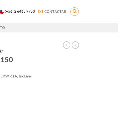
(+56) 2 6465 9750
CONTACTAR
TO
-
D150
, 55KW, 61A, Incluye
+D150 cantidad