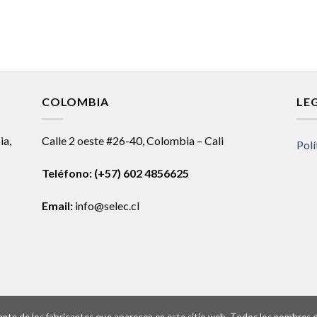
COLOMBIA
LE
ia,
Calle 2 oeste #26-40, Colombia – Cali
Polí
Teléfono:
(+57) 602 4856625
Email:
info@selec.cl
ntante de los fabricantes que aparecen en este sitio web. Todos los nombres