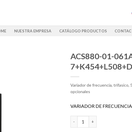
OME
NUESTRA EMPRESA
CATÁLOGO PRODUCTOS
CONTAC
ACS880-01-061A
7+K454+L508+
Variador de frecuencia, trifasico
opcionales
VARIADOR DE FRECUENCIA
ACS880-01-061A-7+K454+L508