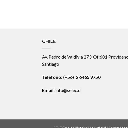
CHILE
Av. Pedro de Valdivia 273, Of:601,Providenc
Santiago
Teléfono: (+56) 2 6465 9750
Email:
info@selec.cl
SELEC no es distribuidor oficial ni represe