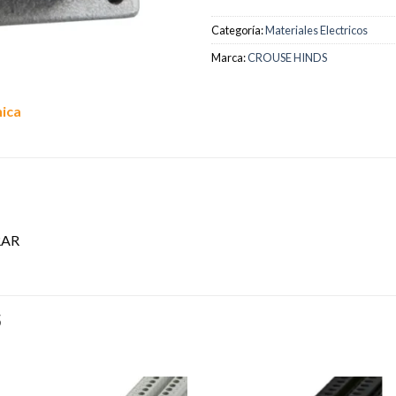
Categoría:
Materiales Electricos
Marca:
CROUSE HINDS
nica
RAR
S