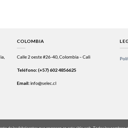
COLOMBIA
LE
ia,
Calle 2 oeste #26-40, Colombia – Cali
Polí
Teléfono:
(+57) 602 4856625
Email:
info@selec.cl
ntante de los fabricantes que aparecen en este sitio web. Todos los nombres