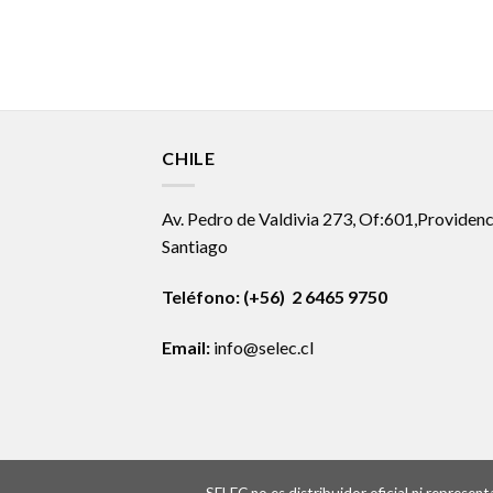
CHILE
Av. Pedro de Valdivia 273, Of:601,Providenc
Santiago
Teléfono: (+56) 2 6465 9750
Email:
info@selec.cl
SELEC no es distribuidor oficial ni represe