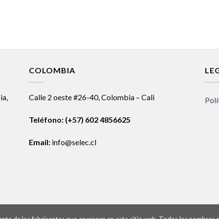
COLOMBIA
LE
ia,
Calle 2 oeste #26-40, Colombia – Cali
Polí
Teléfono:
(+57) 602 4856625
Email:
info@selec.cl
ntante de los fabricantes que aparecen en este sitio web. Todos los nombres