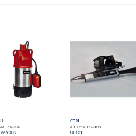
S
LL
CTRL
MATIZACION
AUTOMATIZACION
DW 900N
UL101