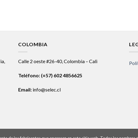
COLOMBIA
LE
ia,
Calle 2 oeste #26-40, Colombia – Cali
Polí
Teléfono:
(+57) 602 4856625
Email:
info@selec.cl
ntante de los fabricantes que aparecen en este sitio web. Todos los nombres