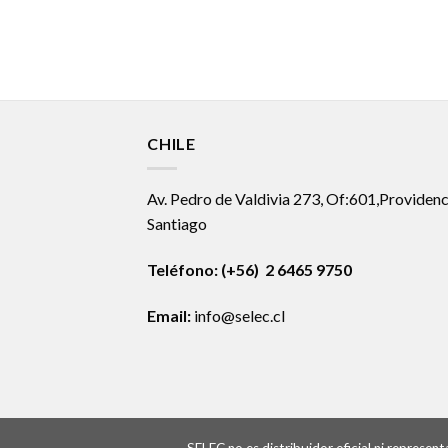
CHILE
Av. Pedro de Valdivia 273, Of:601,Providenc
Santiago
Teléfono: (+56) 2 6465 9750
Email:
info@selec.cl
SELEC no es distribuidor oficial ni represe