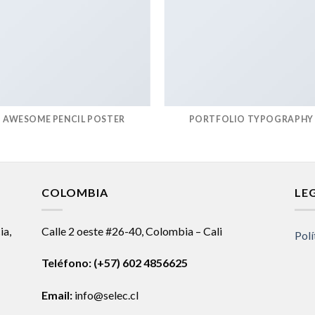
AWESOME PENCIL POSTER
PORTFOLIO TYPOGRAPHY
COLOMBIA
LE
ia,
Calle 2 oeste #26-40, Colombia – Cali
Polí
Teléfono:
(+57) 602 4856625
Email:
info@selec.cl