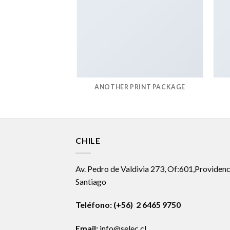
AZINE
ANOTHER PRINT PACKAGE
CHILE
Av. Pedro de Valdivia 273, Of:601,Providenc
Santiago
Teléfono: (+56) 2 6465 9750
Email:
info@selec.cl