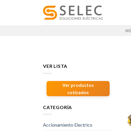
Skip
to
content
H
VER LISTA
Ver productos
cotizados
CATEGORÍA
Accionamiento Electrico