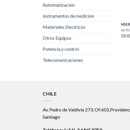
Automatizacion
Instrumentos de medicion
MIK
Materiales Electricos
AUTO
SRJ0
Otros Equipos
Potencia y control
Telecomunicaciones
CHILE
Av. Pedro de Valdivia 273, Of:601,Providenc
Santiago
Teléfono: (+56) 2 6465 9750