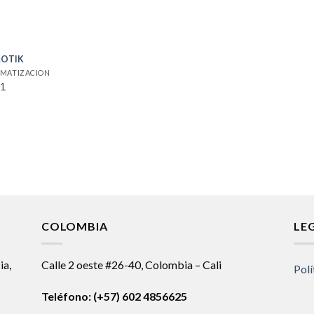
ROTIK
MATIZACION
1
COLOMBIA
LE
ia,
Calle 2 oeste #26-40, Colombia – Cali
Polí
Teléfono:
(+57) 602 4856625