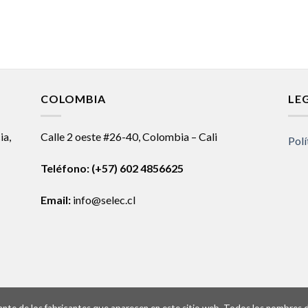
COLOMBIA
LE
ia,
Calle 2 oeste #26-40, Colombia – Cali
Polí
Teléfono:
(+57) 602 4856625
Email:
info@selec.cl
ntante de los fabricantes que aparecen en este sitio web. Todos los nombres