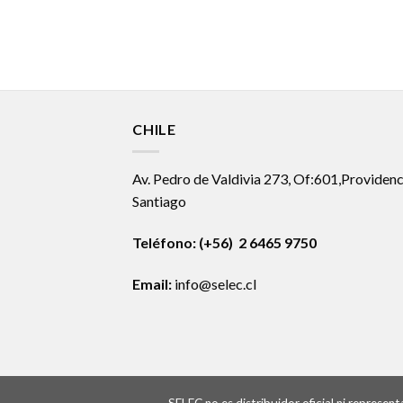
CHILE
Av. Pedro de Valdivia 273, Of:601,Providenc
Santiago
Teléfono: (+56) 2 6465 9750
Email:
info@selec.cl
SELEC no es distribuidor oficial ni represe