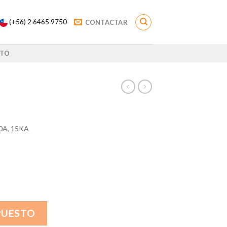
(+56) 2 6465 9750
CONTACTAR
TO
20A, 15KA
PUESTO