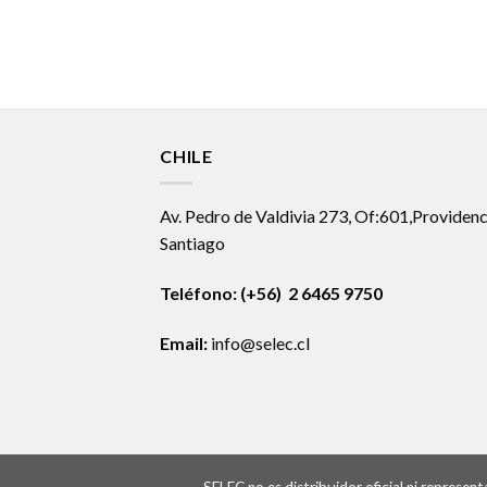
CHILE
Av. Pedro de Valdivia 273, Of:601,Providenc
Santiago
Teléfono: (+56) 2 6465 9750
Email:
info@selec.cl
SELEC no es distribuidor oficial ni represe