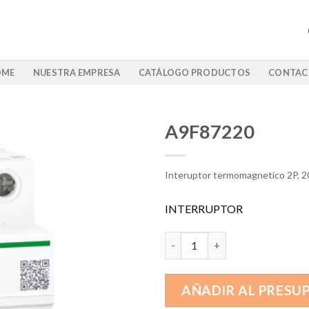
OME
NUESTRA EMPRESA
CATÁLOGO PRODUCTOS
CONTAC
A9F87220
Interuptor termomagnetico 2P, 
INTERRUPTOR
A9F87220 cantidad
AÑADIR AL PRESU