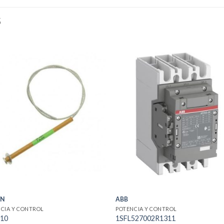
S
ON
ABB
CIA Y CONTROL
POTENCIA Y CONTROL
10
1SFL527002R1311