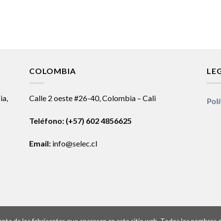
COLOMBIA
LE
ia,
Calle 2 oeste #26-40, Colombia – Cali
Polí
Teléfono:
(+57) 602 4856625
Email:
info@selec.cl
ntante de los fabricantes que aparecen en este sitio web. Todos los nombres