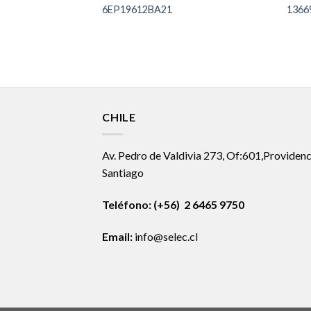
6EP19612BA21
1366
CHILE
Av. Pedro de Valdivia 273, Of:601,Providenc
Santiago
Teléfono: (+56) 2 6465 9750
Email:
info@selec.cl