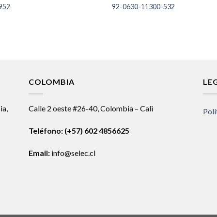
952
92-0630-11300-532
COLOMBIA
LE
ia,
Calle 2 oeste #26-40, Colombia – Cali
Polí
Teléfono:
(+57) 602 4856625
Email:
info@selec.cl