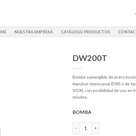
OME
NUESTRA EMPRESA
CATÁLOGO PRODUCTOS
CONTAC
DW200T
Bomba sumergible de acero inoxid
impulsor monocanal (DW) o de ti
VOX), con posibilidad de uso en in
móviles.
BOMBA
DW200T cantidad