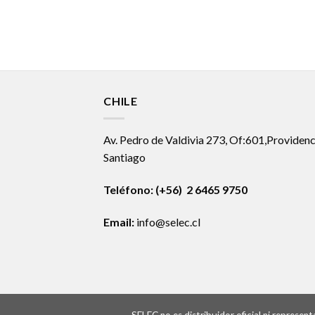
CHILE
Av. Pedro de Valdivia 273, Of:601,Providenc
Santiago
Teléfono: (+56) 2 6465 9750
Email:
info@selec.cl
SELEC no es distribuidor oficial ni represe