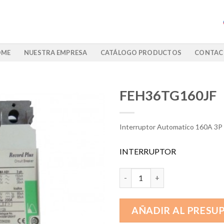
OME
NUESTRA EMPRESA
CATÁLOGO PRODUCTOS
CONTAC
FEH36TG160JF
Interruptor Automatico 160A 3P
INTERRUPTOR
FEH36TG160JF cantidad
AÑADIR AL PRESU