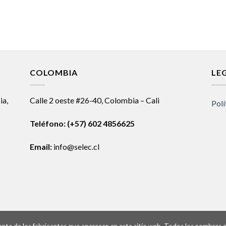
COLOMBIA
LE
ia,
Calle 2 oeste #26-40, Colombia – Cali
Polí
Teléfono:
(+57) 602 4856625
Email:
info@selec.cl
ntante de los fabricantes que aparecen en este sitio web. Todos los nombres