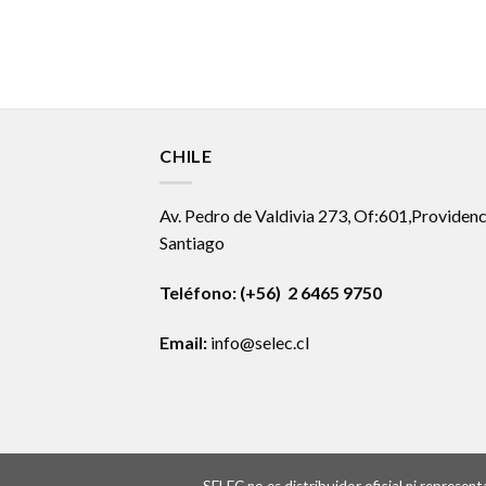
CHILE
Av. Pedro de Valdivia 273, Of:601,Providenc
Santiago
Teléfono: (+56) 2 6465 9750
Email:
info@selec.cl
SELEC no es distribuidor oficial ni represe