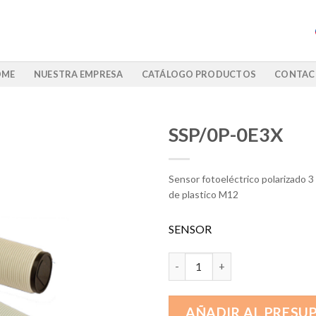
OME
NUESTRA EMPRESA
CATÁLOGO PRODUCTOS
CONTAC
SSP/0P-0E3X
Sensor fotoeléctrico polarizado 3
de plastico M12
SENSOR
SSP/0P-0E3X cantidad
AÑADIR AL PRESU