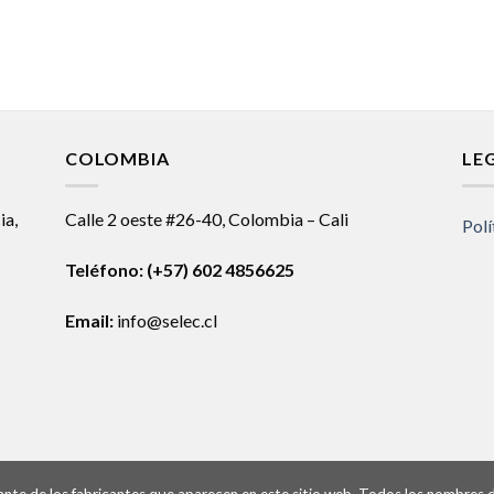
COLOMBIA
LE
ia,
Calle 2 oeste #26-40, Colombia – Cali
Polí
Teléfono:
(+57) 602 4856625
Email:
info@selec.cl
ntante de los fabricantes que aparecen en este sitio web. Todos los nombres