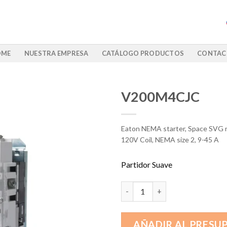
OME
NUESTRA EMPRESA
CATÁLOGO PRODUCTOS
CONTAC
V200M4CJC
Eaton NEMA starter, Space SVG re
120V Coil, NEMA size 2, 9-45 A
Partidor Suave
V200M4CJC cantidad
AÑADIR AL PRESU