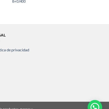
8+0J400
GAL
tica de privacidad
 de productos, marcas y