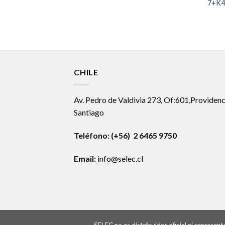
7+K4
CHILE
Av. Pedro de Valdivia 273, Of:601,Providenc
Santiago
Teléfono: (+56) 2 6465 9750
Email:
info@selec.cl
SELEC no es distribuidor oficial ni represe