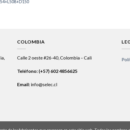
54+L508+D150
COLOMBIA
LE
ia,
Calle 2 oeste #26-40, Colombia – Cali
Polí
Teléfono:
(+57) 602 4856625
Email:
info@selec.cl
ntante de los fabricantes que aparecen en este sitio web. Todos los nombres