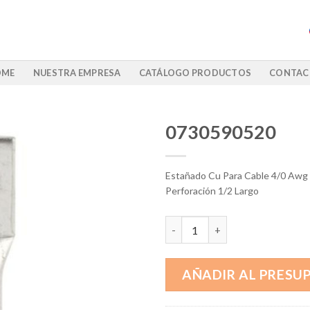
OME
NUESTRA EMPRESA
CATÁLOGO PRODUCTOS
CONTAC
0730590520
Estañado Cu Para Cable 4/0 Awg 
Perforación 1/2 Largo
0730590520 cantidad
AÑADIR AL PRESU