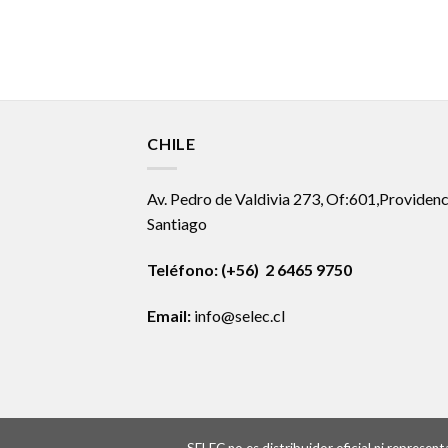
CHILE
Av. Pedro de Valdivia 273, Of:601,Providenc
Santiago
Teléfono: (+56) 2 6465 9750
Email:
info@selec.cl
SELEC no es distribuidor oficial ni represe