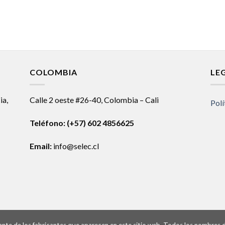
COLOMBIA
LE
ia,
Calle 2 oeste #26-40, Colombia – Cali
Polí
Teléfono:
(+57) 602 4856625
Email:
info@selec.cl
ntante de los fabricantes que aparecen en este sitio web. Todos los nombres