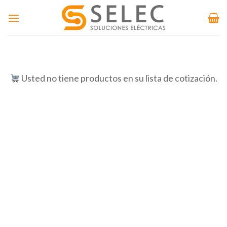
Skip
to
content
Usted no tiene productos en su lista de cotización.