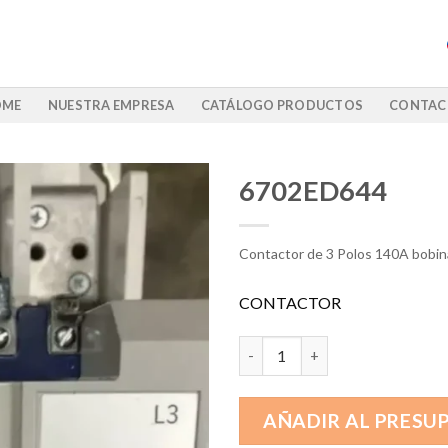
OME
NUESTRA EMPRESA
CATÁLOGO PRODUCTOS
CONTAC
6702ED644
Contactor de 3 Polos 140A bobi
CONTACTOR
6702ED644 cantidad
AÑADIR AL PRESU