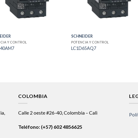
EIDER
SCHNEIDER
CIA Y CONTROL
POTENCIA Y CONTROL
D40AM7
LC1D65AQ7
COLOMBIA
LE
ia,
Calle 2 oeste #26-40, Colombia – Cali
Polí
Teléfono:
(+57) 602 4856625