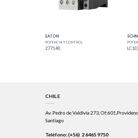
EATON
SCHN
POTENCIA Y CONTROL
POTEN
277140
LC1
CHILE
Av. Pedro de Valdivia 273, Of:601,Providenc
Santiago
Teléfono: (+56) 2 6465 9750