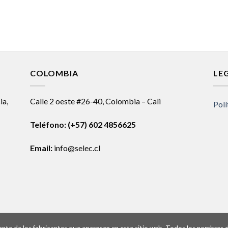
COLOMBIA
LE
ia,
Calle 2 oeste #26-40, Colombia – Cali
Polí
Teléfono:
(+57) 602 4856625
Email:
info@selec.cl
ntante de los fabricantes que aparecen en este sitio web. Todos los nombres