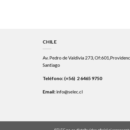
CHILE
Av. Pedro de Valdivia 273, Of:601,Providenc
Santiago
Teléfono: (+56) 2 6465 9750
Email:
info@selec.cl
SELEC no es distribuidor oficial ni represe