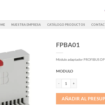
OME
NUESTRA EMPRESA
CATÁLOGO PRODUCTOS
CONTAC
FPBA01
Módulo adaptador PROFIBUS DP
MODULO
FPBA01 cantidad
AÑADIR AL PRESU