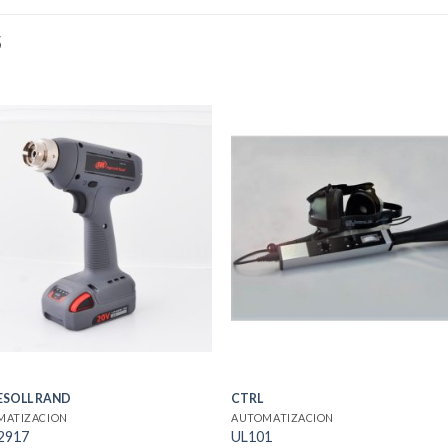
S
ESOLL RAND
CTRL
MATIZACION
AUTOMATIZACION
2917
UL101