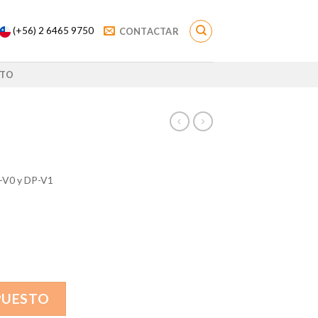
(+56) 2 6465 9750
CONTACTAR
TO
-V0 y DP-V1
PUESTO