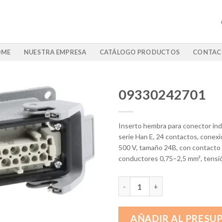
OME
NUESTRA EMPRESA
CATÁLOGO PRODUCTOS
CONTAC
09330242701
Inserto hembra para conector indu
serie Han E, 24 contactos, conexión
500 V, tamaño 24B, con contacto 
conductores 0,75–2,5 mm², tensi
09330242701 cantidad
AÑADIR AL PRESU