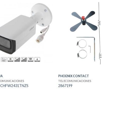
UA
PHOENIX CONTACT
COMUNICACIONES
TELECOMUNICACIONES
PCHFW2431TNZS
2867199