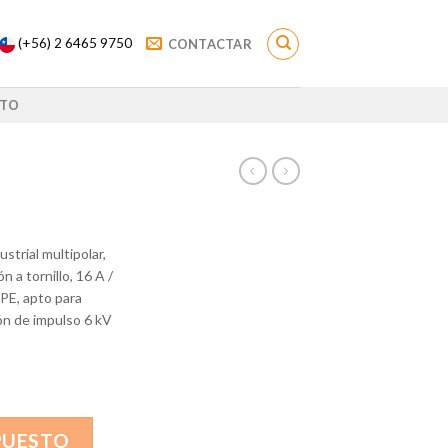
(+56) 2 6465 9750
CONTACTAR
TO
strial multipolar,
 a tornillo, 16 A /
PE, apto para
ón de impulso 6 kV
PUESTO