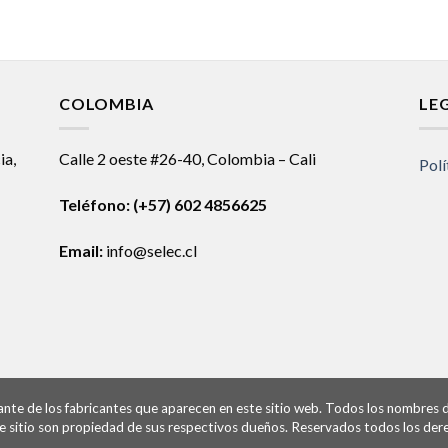
COLOMBIA
LE
ia,
Calle 2 oeste #26-40, Colombia – Cali
Polí
Teléfono:
(+57) 602 4856625
Email:
info@selec.cl
ntante de los fabricantes que aparecen en este sitio web. Todos los nombres
te sitio son propiedad de sus respectivos dueños. Reservados todos los der