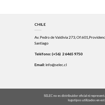
CHILE
Av. Pedro de Valdivia 273, Of:601,Providenc
Santiago
Teléfono: (+56) 2 6465 9750
Email:
info@selec.cl
SELEC no es distribuidor oficial ni represe
logotipos utilizados en es