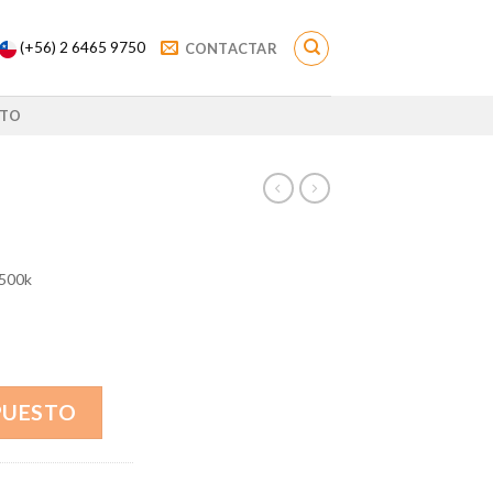
(+56) 2 6465 9750
CONTACTAR
TO
6500k
PUESTO