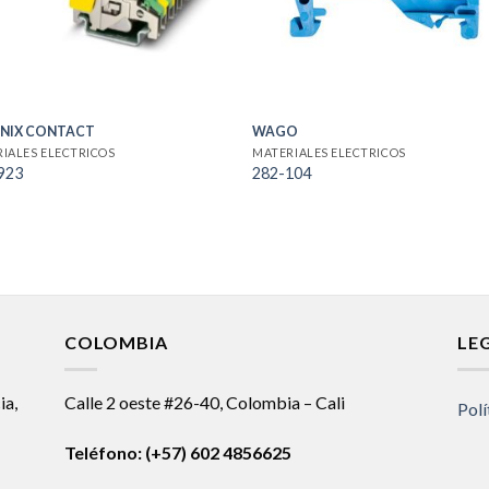
NIX CONTACT
WAGO
IALES ELECTRICOS
MATERIALES ELECTRICOS
923
282-104
COLOMBIA
LE
ia,
Calle 2 oeste #26-40, Colombia – Cali
Polí
Teléfono:
(+57) 602 4856625