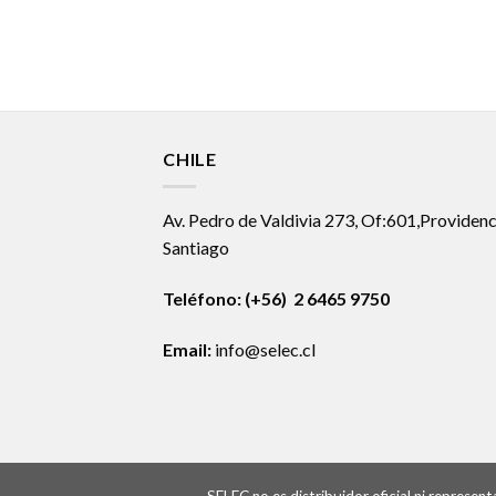
CHILE
Av. Pedro de Valdivia 273, Of:601,Providenc
Santiago
Teléfono: (+56) 2 6465 9750
Email:
info@selec.cl
SELEC no es distribuidor oficial ni represe