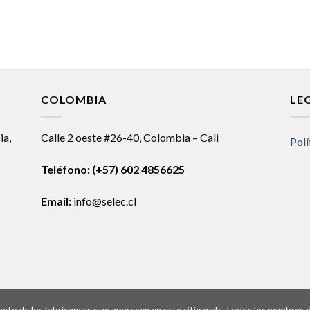
COLOMBIA
LE
ia,
Calle 2 oeste #26-40, Colombia – Cali
Polí
Teléfono:
(+57) 602 4856625
Email:
info@selec.cl
ntante de los fabricantes que aparecen en este sitio web. Todos los nombres