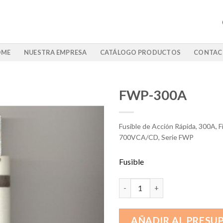
OME
NUESTRA EMPRESA
CATÁLOGO PRODUCTOS
CONTAC
FWP-300A
Fusible de Acción Rápida, 300A, F
700VCA/CD, Serie FWP
Fusible
FWP-300A cantidad
AÑADIR AL PRESU