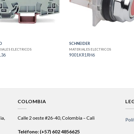
O
SCHNEIDER
IALES ELECTRICOS
MATERIALES ELECTRICOS
136
9001KR1RH6
COLOMBIA
LE
ia,
Calle 2 oeste #26-40, Colombia – Cali
Polí
Teléfono:
(+57) 602 4856625