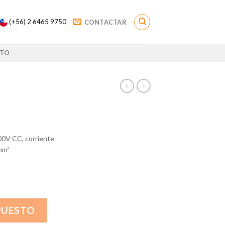
(+56) 2 6465 9750
CONTACTAR
TO
00V CC, corriente
mm²
PUESTO