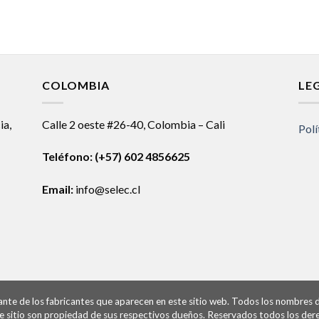
COLOMBIA
LE
ia,
Calle 2 oeste #26-40, Colombia – Cali
Polí
Teléfono:
(+57) 602 4856625
Email:
info@selec.cl
ntante de los fabricantes que aparecen en este sitio web. Todos los nombres
te sitio son propiedad de sus respectivos dueños. Reservados todos los der