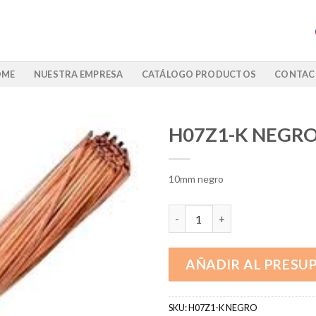
OME
NUESTRA EMPRESA
CATÁLOGO PRODUCTOS
CONTAC
H07Z1-K NEGR
10mm negro
H07Z1-K NEGRO cantidad
AÑADIR AL PRESU
SKU:
H07Z1-K NEGRO