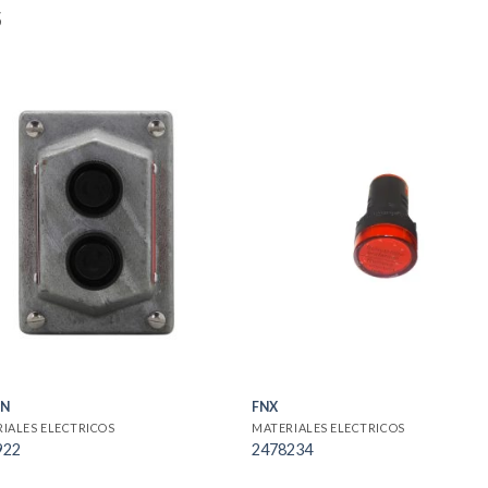
S
ON
FNX
IALES ELECTRICOS
MATERIALES ELECTRICOS
922
2478234