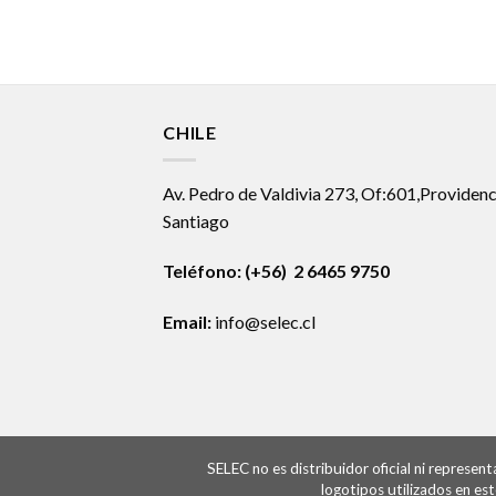
CHILE
Av. Pedro de Valdivia 273, Of:601,Providenc
Santiago
Teléfono: (+56) 2 6465 9750
Email:
info@selec.cl
SELEC no es distribuidor oficial ni represe
logotipos utilizados en es