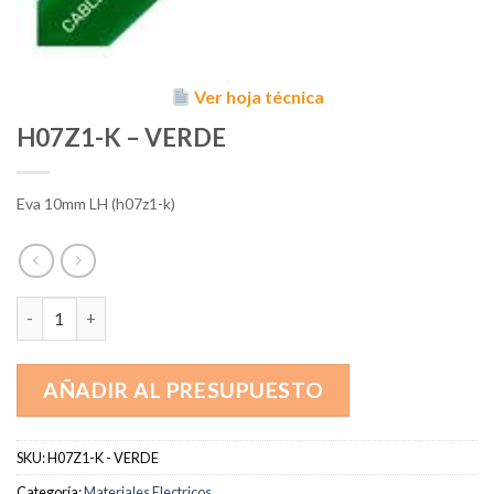
Ver hoja técnica
H07Z1-K – VERDE
Eva 10mm LH (h07z1-k)
H07Z1-K - VERDE cantidad
AÑADIR AL PRESUPUESTO
SKU:
H07Z1-K - VERDE
Categoría:
Materiales Electricos