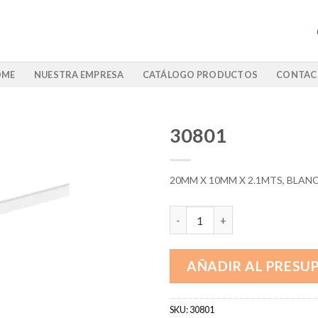
OME
NUESTRA EMPRESA
CATÁLOGO PRODUCTOS
CONTAC
30801
20MM X 10MM X 2.1MTS, BLA
30801 cantidad
AÑADIR AL PRESU
SKU:
30801