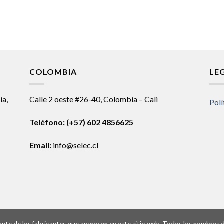
COLOMBIA
LE
ia,
Calle 2 oeste #26-40, Colombia – Cali
Polí
Teléfono:
(+57) 602 4856625
Email:
info@selec.cl
ntante de los fabricantes que aparecen en este sitio web. Todos los nombres