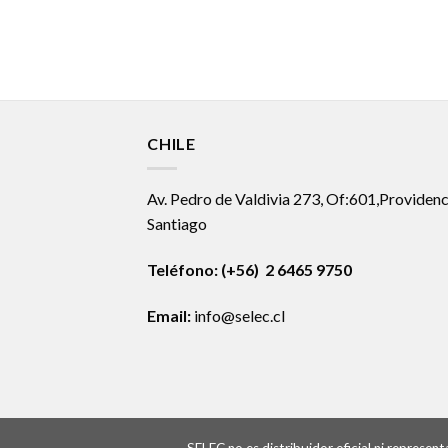
CHILE
Av. Pedro de Valdivia 273, Of:601,Providenc
Santiago
Teléfono: (+56) 2 6465 9750
Email:
info@selec.cl
SELEC no es distribuidor oficial ni represe