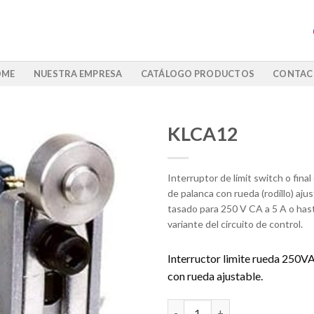
OME
NUESTRA EMPRESA
CATÁLOGO PRODUCTOS
CONTAC
KLCA12
Interruptor de límit switch o final
de palanca con rueda (rodillo) aju
tasado para 250 V CA a 5 A o has
variante del circuito de control.
Interructor limite rueda 250V
con rueda ajustable.
KLCA12 cantidad