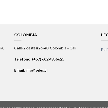
COLOMBIA
LE
ia,
Calle 2 oeste #26-40, Colombia – Cali
Polí
Teléfono:
(+57) 602 4856625
Email:
info@selec.cl
ntante de los fabricantes que aparecen en este sitio web. Todos los nombres