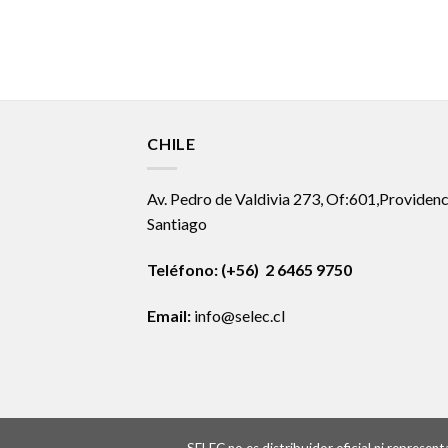
CHILE
Av. Pedro de Valdivia 273, Of:601,Providenc
Santiago
Teléfono: (+56) 2 6465 9750
Email:
info@selec.cl
SELEC no es distribuidor oficial ni represe