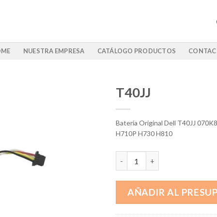
OME
NUESTRA EMPRESA
CATÁLOGO PRODUCTOS
CONTAC
T40JJ
Batería Original Dell T40JJ 070
H710P H730 H810
T40JJ cantidad
AÑADIR AL PRESU