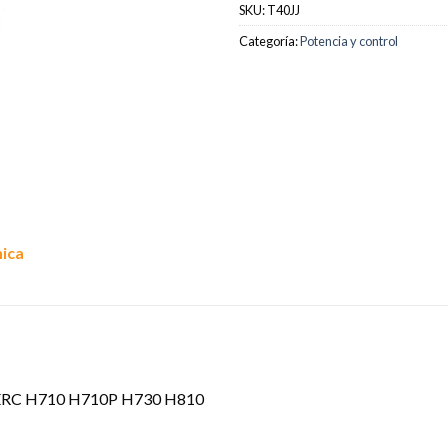
SKU:
T40JJ
Categoría:
Potencia y control
nica
a PERC H710 H710P H730 H810