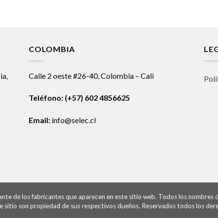
COLOMBIA
LE
ia,
Calle 2 oeste #26-40, Colombia – Cali
Polí
Teléfono:
(+57) 602 4856625
Email:
info@selec.cl
ntante de los fabricantes que aparecen en este sitio web. Todos los nombres
te sitio son propiedad de sus respectivos dueños. Reservados todos los der