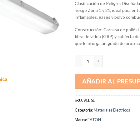
Clasificación de Peligro: Diseñada
riesgo Zona 1 y 21, ideal para en
inflamables, gases y polvo combus
Construcción: Carcasa de poliést
fibra de vidrio (GRP) y cubierta de
que le otorga un grado de protec
VLL 5L cantidad
nica
AÑADIR AL PRESU
SKU:
VLL 5L
Categoría:
Materiales Electricos
Marca:
EATON