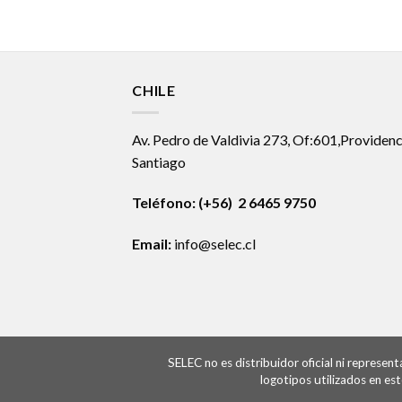
CHILE
Av. Pedro de Valdivia 273, Of:601,Providenc
Santiago
Teléfono: (+56) 2 6465 9750
Email:
info@selec.cl
SELEC no es distribuidor oficial ni represe
logotipos utilizados en es