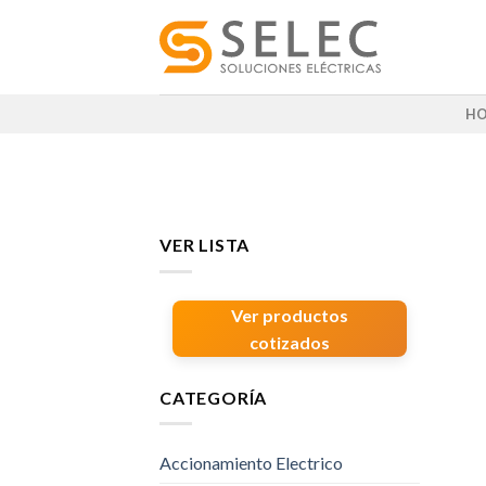
Skip
to
content
H
VER LISTA
Ver productos
cotizados
CATEGORÍA
Accionamiento Electrico