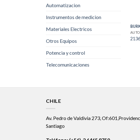
Automatizacion
Instrumentos de medicion
BUR
Materiales Electricos
AUTO
213
Otros Equipos
Potencia y control
Telecomunicaciones
CHILE
Av. Pedro de Valdivia 273, Of:601,Providenc
Santiago
Teléfono: (+56) 2 6465 9750