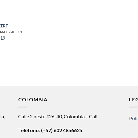
KERT
MATIZACION
619
COLOMBIA
LE
ia,
Calle 2 oeste #26-40, Colombia – Cali
Polí
Teléfono:
(+57) 602 4856625