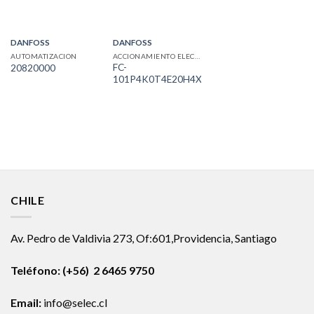
DANFOSS
DANFOSS
AUTOMATIZACION
ACCIONAMIENTO ELECTRICO
FC-
20820000
101P4K0T4E20H4XXCXXXSXXXXAXBXCXX
CHILE
Av. Pedro de Valdivia 273, Of:601,Providencia, Santiago
Teléfono: (+56) 2 6465 9750
Email:
info@selec.cl