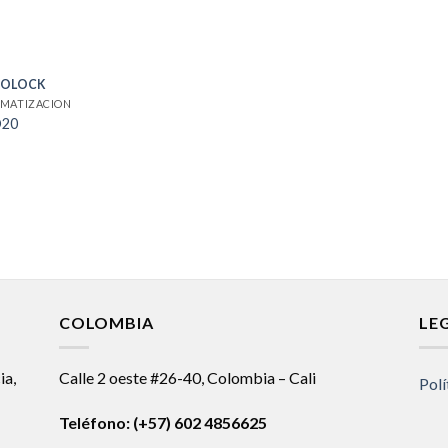
OLOCK
MATIZACION
20
COLOMBIA
LE
ia,
Calle 2 oeste #26-40, Colombia – Cali
Polí
Teléfono:
(+57) 602 4856625