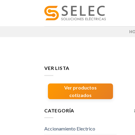
Skip
to
content
H
VER LISTA
Ver productos
cotizados
CATEGORÍA
Accionamiento Electrico