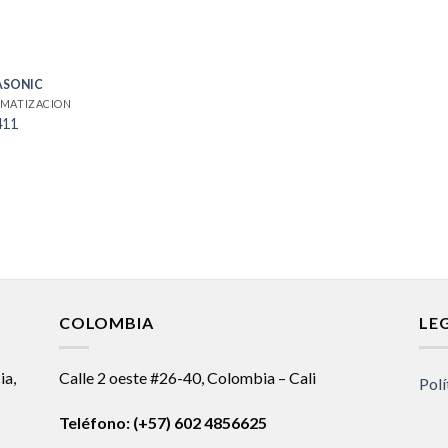
ASONIC
MATIZACION
411
COLOMBIA
LE
ia,
Calle 2 oeste #26-40, Colombia – Cali
Polí
Teléfono:
(+57) 602 4856625