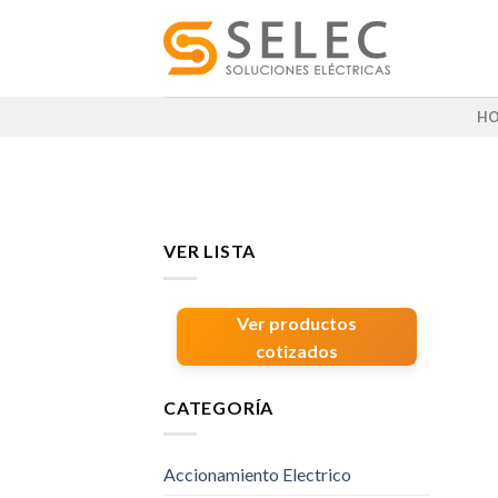
Skip
to
content
H
VER LISTA
Ver productos
cotizados
CATEGORÍA
Accionamiento Electrico