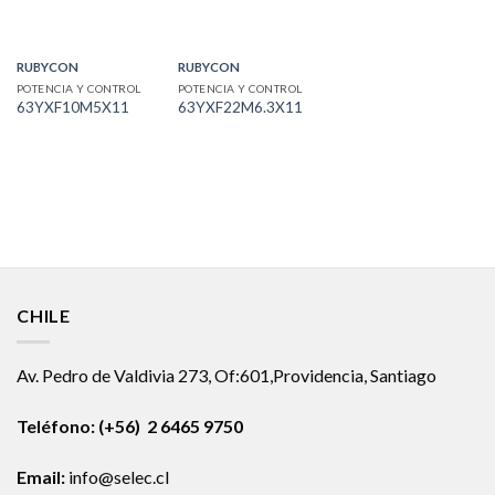
RUBYCON
RUBYCON
POTENCIA Y CONTROL
POTENCIA Y CONTROL
63YXF10M5X11
63YXF22M6.3X11
CHILE
Av. Pedro de Valdivia 273, Of:601,Providencia, Santiago
Teléfono: (+56) 2 6465 9750
Email:
info@selec.cl