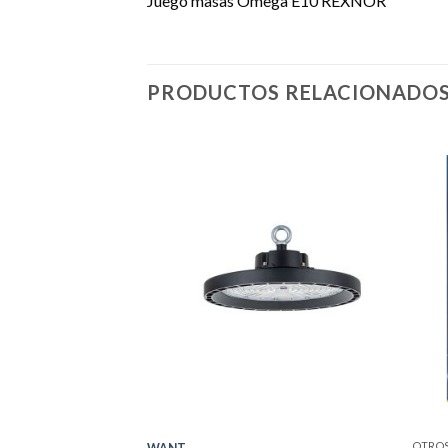
Juego masas Omega E10 REXNOR
PRODUCTOS RELACIONADO
OTROS