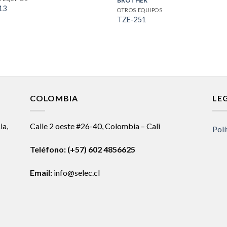
BROTHER
13
OTROS EQUIPOS
TZE-251
COLOMBIA
LE
ia,
Calle 2 oeste #26-40, Colombia – Cali
Polí
Teléfono:
(+57) 602 4856625
Email:
info@selec.cl