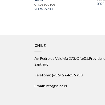
WANT
0020
OTROS EQUIPOS
200W-5700K
CHILE
Av. Pedro de Valdivia 273, Of:601,Providenc
Santiago
Teléfono: (+56) 2 6465 9750
Email:
info@selec.cl