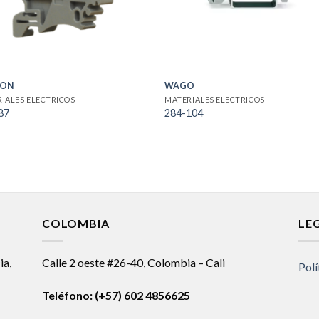
SON
WAGO
IALES ELECTRICOS
MATERIALES ELECTRICOS
87
284-104
COLOMBIA
LE
ia,
Calle 2 oeste #26-40, Colombia – Cali
Polí
Teléfono:
(+57) 602 4856625