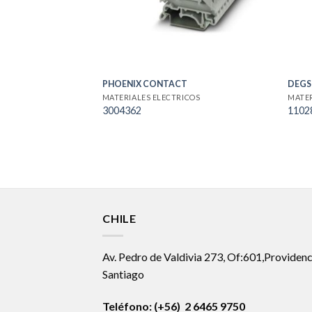
PHOENIX CONTACT
DEG
MATERIALES ELECTRICOS
MATER
3004362
1102
CHILE
Av. Pedro de Valdivia 273, Of:601,Providenc
Santiago
Teléfono: (+56) 2 6465 9750