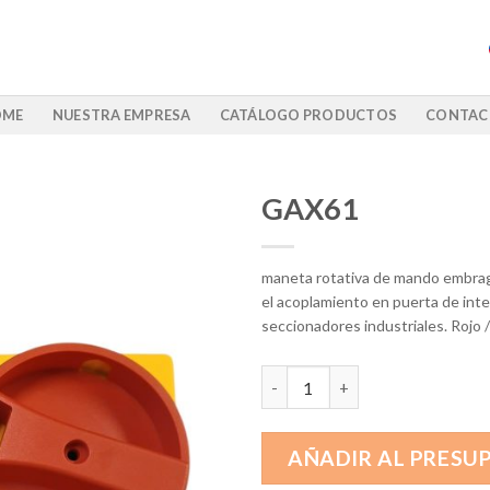
OME
NUESTRA EMPRESA
CATÁLOGO PRODUCTOS
CONTAC
GAX61
maneta rotativa de mando embra
el acoplamiento en puerta de int
seccionadores industriales. Rojo /
GAX61 cantidad
AÑADIR AL PRESU