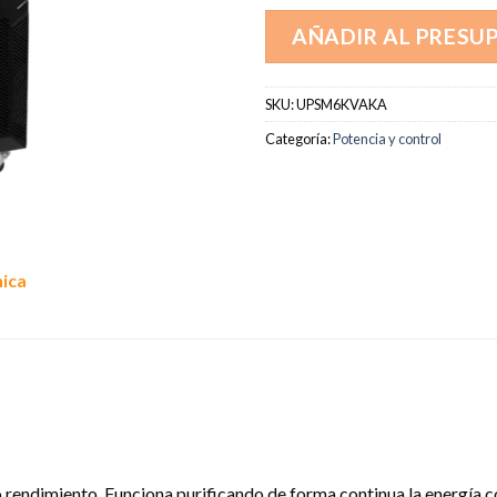
AÑADIR AL PRESU
SKU:
UPSM6KVAKA
Categoría:
Potencia y control
nica
 rendimiento. Funciona purificando de forma continua la energía c