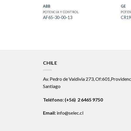
ABB
GE
POTENCIA Y CONTROL
POTEN
AF65-30-00-13
CR19
CHILE
Av. Pedro de Valdivia 273, Of:601,Providenc
Santiago
Teléfono: (+56) 2 6465 9750
Email:
info@selec.cl