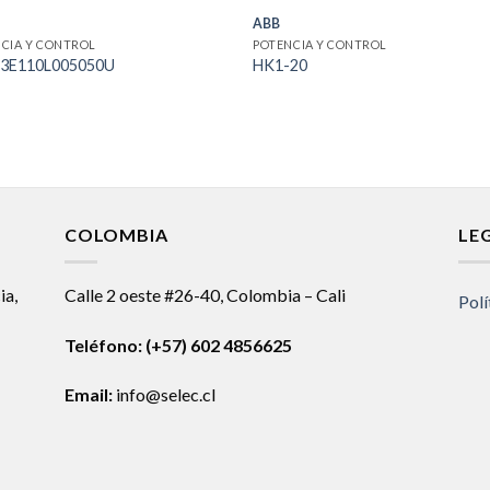
ABB
CIA Y CONTROL
POTENCIA Y CONTROL
3E110L005050U
HK1-20
COLOMBIA
LE
ia,
Calle 2 oeste #26-40, Colombia – Cali
Polí
Teléfono:
(+57) 602 4856625
Email:
info@selec.cl