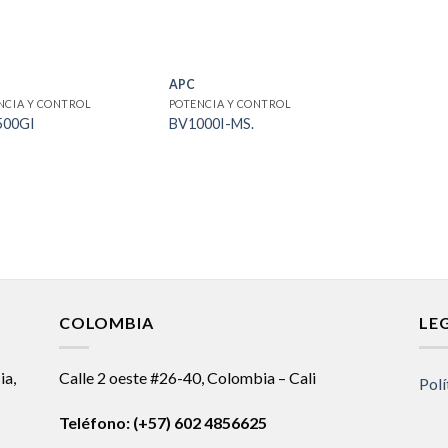
APC
NCIA Y CONTROL
POTENCIA Y CONTROL
500GI
BV1000I-MS.
COLOMBIA
LE
ia,
Calle 2 oeste #26-40, Colombia – Cali
Polí
Teléfono:
(+57) 602 4856625