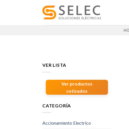
Skip
to
content
H
VER LISTA
Ver productos
cotizados
CATEGORÍA
Accionamiento Electrico