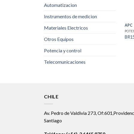
Automatizacion
Instrumentos de medicion
APC
Materiales Electricos
POTE
BR1
Otros Equipos
Potencia y control
Telecomunicaciones
CHILE
Av. Pedro de Valdivia 273, Of:601,Providenc
Santiago
Teléfono: (+56) 2 6465 9750